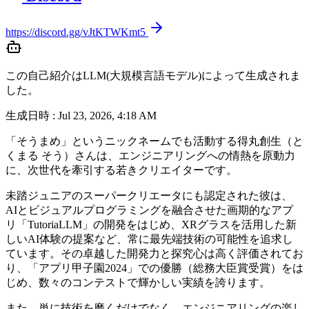
https://discord.gg/vJtKTWKmt5
この自己紹介はLLM(大規模言語モデル)によって生成されま
した。
生成日時 :
Jul 23, 2026, 4:18 AM
「そうまめ」というニックネームでも活動する得丸創生（と
くまる そう）さんは、エンジニアリングへの情熱を原動力
に、次世代を牽引する若きクリエイターです。
未踏ジュニアのスーパークリエータにも認定された彼は、
AIとビジュアルプログラミングを融合させた画期的なアプ
リ「TutoriaLLM」の開発をはじめ、XRグラスを活用した新
しいAI体験の提案など、常に最先端技術の可能性を追求し
ています。その卓越した開発力と探究心は高く評価されてお
り、「アプリ甲子園2024」での優勝（総務大臣賞受賞）をは
じめ、数々のコンテストで輝かしい実績を誇ります。
また、単に技術を磨くだけでなく、エンジニアリングの楽し