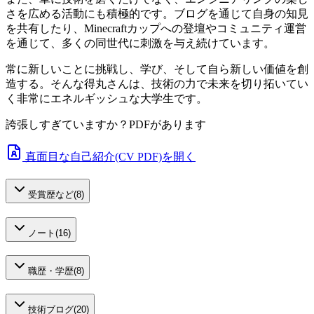
さを広める活動にも積極的です。ブログを通じて自身の知見
を共有したり、Minecraftカップへの登壇やコミュニティ運営
を通じて、多くの同世代に刺激を与え続けています。
常に新しいことに挑戦し、学び、そして自ら新しい価値を創
造する。そんな得丸さんは、技術の力で未来を切り拓いてい
く非常にエネルギッシュな大学生です。
誇張しすぎていますか？PDFがあります
真面目な自己紹介(CV PDF)を開く
受賞歴など
(
8
)
ノート
(
16
)
職歴・学歴
(
8
)
技術ブログ
(
20
)