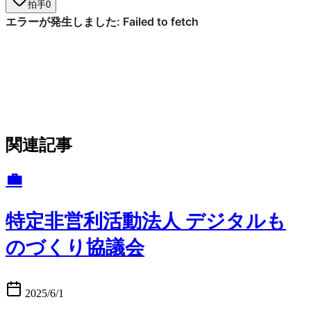
拍手
0
関連記事
💼
特定非営利活動法人 デジタルも
のづくり協議会
2025/6/1