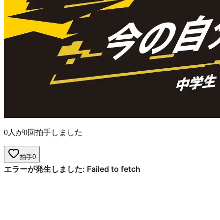
0人が0回拍手しました
拍手
0