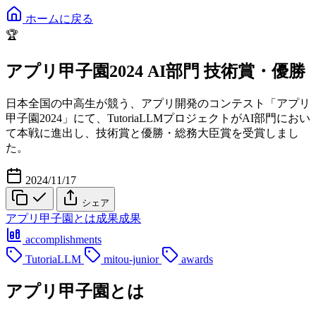
ホームに戻る
🏆
アプリ甲子園2024 AI部門 技術賞・優勝
日本全国の中高生が競う、アプリ開発のコンテスト「アプリ
甲子園2024」にて、TutoriaLLMプロジェクトがAI部門におい
て本戦に進出し、技術賞と優勝・総務大臣賞を受賞しまし
た。
2024/11/17
シェア
アプリ甲子園とは
成果
成果
accomplishments
TutoriaLLM
mitou-junior
awards
アプリ甲子園とは