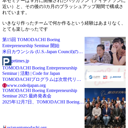
本セミナーは９月に開催されたハッカソン（アイデアソンに
近い）と、その後の3カ月のブラッシュアップ期間で構成さ
れています。
いきなり作ったチームで何か作るという経験はあまりなく、
とても楽しかったです
第15回 TOMODACHI Boeing
Entrepreneurship Seminar 開始
米日カウンシル (U.S.-Japan Council)のプ
レスリリース（2025年6月12日 14時00
prtimes.jp
分）第15回 TOMODACHI Boeing
TOMODACHI Boeing Entrepreneurship
Entrepreneurship Seminar 開始
Seminar | 活動 | Code for Japan
TOMODACHIプログラムは次世代リー
ダーの育成を目指したプログラムです。
www.code4japan.org
TOMODACHI Boeing Entrepreneurship
Seminar 2025 最終発表会
2025年12月7日、TOMODACHI Boeing
Entrepreneurship Seminar 2025の最終発表
会がボーイングジャパン本社オフィスで
開催されました。本プログラムは全国の
高等学校・専門学校・高専・大学・大学
usjapantomodachi.org