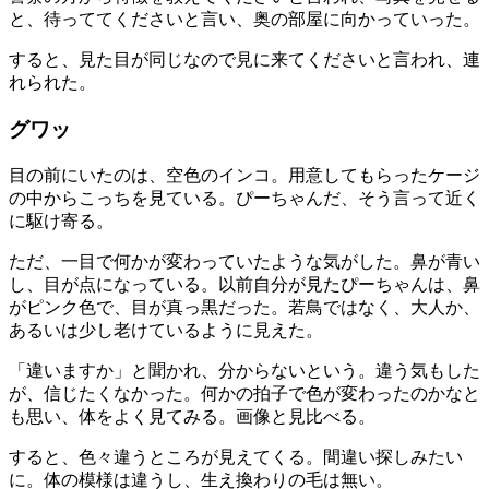
と、待っててくださいと言い、奥の部屋に向かっていった。
すると、見た目が同じなので見に来てくださいと言われ、連
れられた。
グワッ
目の前にいたのは、空色のインコ。用意してもらったケージ
の中からこっちを見ている。ぴーちゃんだ、そう言って近く
に駆け寄る。
ただ、一目で何かが変わっていたような気がした。鼻が青い
し、目が点になっている。以前自分が見たぴーちゃんは、鼻
がピンク色で、目が真っ黒だった。若鳥ではなく、大人か、
あるいは少し老けているように見えた。
「違いますか」と聞かれ、分からないという。違う気もした
が、信じたくなかった。何かの拍子で色が変わったのかなと
も思い、体をよく見てみる。画像と見比べる。
すると、色々違うところが見えてくる。間違い探しみたい
に。体の模様は違うし、生え換わりの毛は無い。