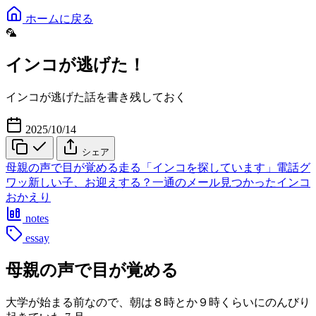
ホームに戻る
🦜
インコが逃げた！
インコが逃げた話を書き残しておく
2025/10/14
シェア
母親の声で目が覚める
走る
「インコを探しています」
電話
グ
ワッ
新しい子、お迎えする？
一通のメール
見つかったインコ
おかえり
notes
essay
母親の声で目が覚める
大学が始まる前なので、朝は８時とか９時くらいにのんびり