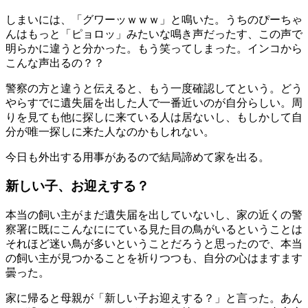
しまいには、「グワーッｗｗｗ」と鳴いた。うちのぴーちゃ
んはもっと「ピョロッ」みたいな鳴き声だったす、この声で
明らかに違うと分かった。もう笑ってしまった。インコから
こんな声出るの？？
警察の方と違うと伝えると、もう一度確認してという。どう
やらすでに遺失届を出した人で一番近いのが自分らしい。周
りを見ても他に探しに来ている人は居ないし、もしかして自
分が唯一探しに来た人なのかもしれない。
今日も外出する用事があるので結局諦めて家を出る。
新しい子、お迎えする？
本当の飼い主がまだ遺失届を出していないし、家の近くの警
察署に既にこんなににている見た目の鳥がいるということは
それほど迷い鳥が多いということだろうと思ったので、本当
の飼い主が見つかることを祈りつつも、自分の心はますます
曇った。
家に帰ると母親が「新しい子お迎えする？」と言った。あん