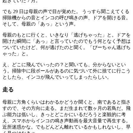
起きていた 7 月。
でも 29 日は母親の声で目が覚めた。 うっすら聞こえてくる
掃除機からの音とインコの呼び鳴きの声、ドアを開ける音。
そして、母親の「あっ」という声。
母親のもとに行くと、いきなり「逃げちゃった」と。ドアを
開けた瞬間に「あっ」と言っていたのでもう何となく予想は
ついていたけど、何が逃げたのと聞く。「ぴーちゃん逃げち
ゃった」と。
え、どこに飛んでいったの？と聞いても、分からないとい
う。掃除中に段ボールがあるのに気づいて外に捨てに行こう
としたら、インコが飛んでいってしまったらしい。
走る
母親に方角くらいはわかるかどうか聞くと、南であると指さ
すので、その方向に走る。まだ生まれて数ヶ月の若鳥だ。飛
ぶ能力は低いし、きっとどこかにいるだろうと楽観的に考
え、スマホからインコの鳴き声動画を最大音量で再生する。
近所迷惑かな。でもどんどん離れているかもしれないし、早