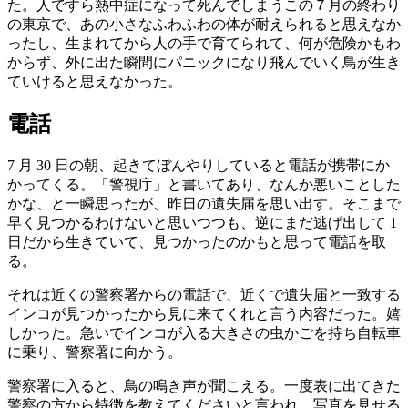
た。人ですら熱中症になって死んでしまうこの７月の終わり
の東京で、あの小さなふわふわの体が耐えられると思えなか
ったし、生まれてから人の手で育てられて、何が危険かもわ
からず、外に出た瞬間にパニックになり飛んでいく鳥が生き
ていけると思えなかった。
電話
7 月 30 日の朝、起きてぼんやりしていると電話が携帯にか
かってくる。「警視庁」と書いてあり、なんか悪いことした
かな、と一瞬思ったが、昨日の遺失届を思い出す。そこまで
早く見つかるわけないと思いつつも、逆にまだ逃げ出して 1
日だから生きていて、見つかったのかもと思って電話を取
る。
それは近くの警察署からの電話で、近くで遺失届と一致する
インコが見つかったから見に来てくれと言う内容だった。嬉
しかった。急いでインコが入る大きさの虫かごを持ち自転車
に乗り、警察署に向かう。
警察署に入ると、鳥の鳴き声が聞こえる。一度表に出てきた
警察の方から特徴を教えてくださいと言われ、写真を見せる