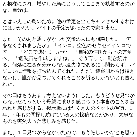
と模様にされ、増やした鳥にどうしてここまで執着するのか
な、自分は。
とはいえこの鳥のために他の予定を全てキャンセルするわけ
にはいかない。バイトの予定があったので家を出た。
また、そのあと通りがかった交番の人にも相談した。 「何
をなくされましたか」 「インコ。空色のセキセイインコで
す。」 「どこで逃げましたか」 「
自宅の住所
から南の方角
へ」 「遺失届を作成しますね。」 そう言って、動き続け
る、何処に在るか分からない遺失物であるにも関わらず、パ
ソコンに情報を打ち込んでくれた。ただ、警察側からは捜さ
ないし、誰かが見つけてくれることを祈るしかないとも言わ
れた。
その日はもうあまり考えないようにした。もうどうせ見つか
らないだろうという母親に憤りを感じつつも本当のことを言
われた感じがする。掲示板にはたくさんのペットの写真、1
年、2 年もの間探し続けている人の投稿などがあり、大事な
ものを突然失った悲しみを感じた。
また、１日見つからなかったので、もう厳しいかなとも思っ