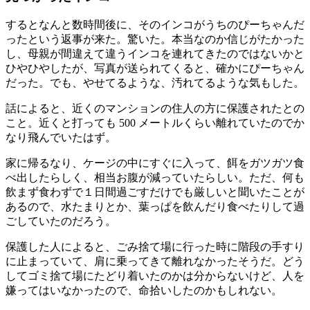
するとなんと数時間後に、そのインコがうちのぴーちゃんだ
ったという返事が来た。驚いた。本当なのか信じがたかった
し、母親が間違えて違うインコを連れてきたのではないかと
ひやひやしたが、写真が送られてくると、確かにぴーちゃん
だった。でも、やせてるような、汚れてるような気もした。
話によると、近くのマンションの住人の方に保護されたとの
こと。近くと打っても 500 メートルくらい離れていたのでか
なり飛んでいたはず。
家に帰るなり、ケージの中にすぐに入って、餌をガツガツ食
べ出したらしく、相当お腹が減っていたらしい。ただ、何も
飲まず食わずで１日間過ごすだけでも厳しいと聞いたことが
あるので、水たまりとか、葉っぱを飲んだり食べたりして過
ごしていたのだろう。
保護した人によると、ごみ捨て場に行った時に階段の手すり
に止まっていて、肩に乗ってきて離れなかったそうだ。どう
してゴミ捨て場にたどり着いたのかは分からないけど、人を
嫌ってはいなかったので、命拾いしたのかもしれない。