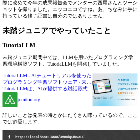
際に改めて今年の成果報告会でメンターの西尾さんとツーシ
ョットを撮りました。ニッコニコですね。あ、ちなみに手に
持っている修了証書は自分のではありません。
未踏ジュニアでやっていたこと
TutoriaLLM
未踏ジュニア期間中では、LLMを用いたプログラミング学
習環境構築ソフト、TutoriaLLMを開発していました。
TutoriaLLM - AIチュートリアルを使った
プログラミング学習ソフトウェア - 未踏
ジュニア
TutoriaLLMは、AIが提供する対話形式の
チュートリアルを通じて、プログラミン
jr.mitou.org
グを教える人と学ぶ人をつなぐソフトウ
ェアです。プログラミングを学ぶ人は、
ブラウザ上で、AIと話しながらブロッ
詳しいことは発表の時とかにたくさん喋っているので、ここ
クエディターを使ってプログラムを作成
では割愛します。
し、Minecraftなどのゲームと接続して試
すことができます。先生は、チュートリ