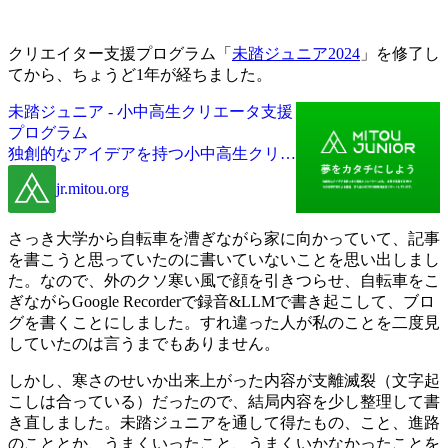
クリエイター支援プログラム「
未踏ジュニア2024
」を修了し
てから、ちょうど1年が経ちました。
未踏ジュニア - 小中高生クリエータ支援
プログラム
独創的なアイデアを持つ小中高生クリエ
ータに対し、各界で活躍するメンターや
jr.mitou.org
その他専門家による指導、また最大50万
円の開発資金の援助を行います。
さっき大学から自転車を漕ぎながら家に向かっていて、記事
を書こうと思っていたのに書いていないことを思い出しまし
た。なので、外のクソ寒い風で顔を引きつらせ、自転車をこ
ぎながらGoogle Recorderで録音&LLMで書き起こして、ブロ
グを書くことにしました。すれ違った人が私のことを二度見
していたのは言うまでもありません。
しかし、寒さのせいか出来上がった内容が支離滅裂（文字起
こしは合っている）だったので、結局内容を少し整理して書
き直しました。未踏ジュニアを通して得たもの、こと、進路
のこととか、うまくいったこと、うまくいかなかったことを