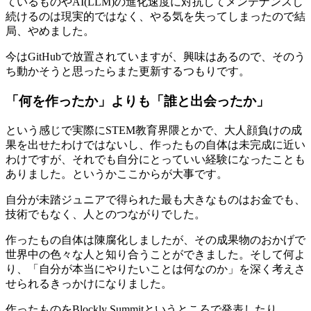
ているものやAI(LLM)の進化速度に対抗してメンテナンスし
Now, it’s doing the same for AI.
続けるのは現実的ではなく、やる気を失ってしまったので結
局、やめました。
今はGitHubで放置されていますが、興味はあるので、そのう
ち動かそうと思ったらまた更新するつもりです。
「何を作ったか」よりも「誰と出会ったか」
という感じで実際にSTEM教育界隈とかで、大人顔負けの成
果を出せたわけではないし、作ったもの自体は未完成に近い
わけですが、それでも自分にとっていい経験になったことも
ありました。というかここからが大事です。
自分が未踏ジュニアで得られた最も大きなものはお金でも、
技術でもなく、人とのつながりでした。
作ったもの自体は陳腐化しましたが、その成果物のおかげで
世界中の色々な人と知り合うことができました。そして何よ
り、「自分が本当にやりたいことは何なのか」を深く考えさ
せられるきっかけになりました。
作ったものをBlockly Summitというところで発表したり