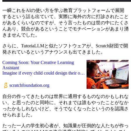
一瞬これをAIの使い方を学ぶ教育プラットフォームで展開
するという話も出ていて、実際に海外の方に打診されたこと
があるくらいなのですが、そう言ったものは世の中にたくさ
んあり、競合があるということでモチベーションがあまり湧
きませんでした。
さらに、TutoriaLLMと似たソフトウェアが、Scratch財団で開
発されているというアナウンスも出てきました。
Coming Soon: Your Creative Learning
Assistant
Imagine if every child could design their own
creative assistant that reflects how they think,
what excites them, and how they want to
scratchfoundation.org
learn. We’re bringing that vision to life
through an AI-powered tool that puts creative
自分の作ってきたものは世界に通用するものなのかもしれな
control in kids’ hands. Whether they want a
い、と思ったのと同時に、それまでは誰もやったことがなか
debugging assistant, a storytelling partner, or
ったかもしれないけど、そうでなくなったというのを認識さ
a discovery tool to find peers and projects,
せられました。
young people decide how their assistant helps
them create. For nearly two decades, children
have been using Scratch to create, connect,
たった一人の学生初心者が、知識量が圧倒的な人たちが作っ
and grow. Scratch made coding creative.