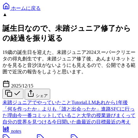
ホームに戻る
▲
誕生日なので、未踏ジュニア修了から
の経過を振り返る
19歳の誕生日を迎えた、未踏ジュニア2024スーパークリエー
タの得丸創生です。未踏ジュニア修了後、あんまりネットと
かを見ると音沙汰がないようにも見えるので、公開できる範
囲で近況の報告をしようと思います。
2025/12/15
シェア
未踏ジュニアでやっていたこと
TutoriaLLM
あれから1年後
「何を作ったか」よりも「誰と出会ったか」
進路
SFCに行っ
た理由
今一番コミットしていること
大学の授業
遊びまくって
自分の世界を見つける
今日聞いた曲
最近の目標
最近の考え
notes