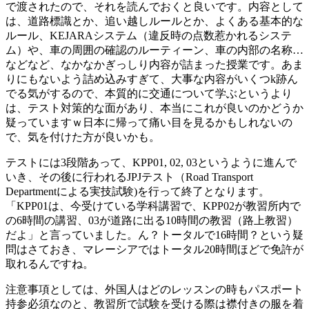
で渡されたので、それを読んでおくと良いです。内容として
は、道路標識とか、追い越しルールとか、よくある基本的な
ルール、KEJARAシステム（違反時の点数惹かれるシステ
ム）や、車の周囲の確認のルーティーン、車の内部の名称…
などなど、なかなかぎっしり内容が詰まった授業です。あま
りにもないよう詰め込みすぎて、大事な内容がいくつk跡ん
でる気がするので、本質的に交通について学ぶというより
は、テスト対策的な面があり、本当にこれが良いのかどうか
疑っていますｗ日本に帰って痛い目を見るかもしれないの
で、気を付けた方が良いかも。
テストには3段階あって、KPP01, 02, 03というように進んで
いき、その後に行われるJPJテスト（Road Transport
Departmentによる実技試験)を行って終了となります。
「KPP01は、今受けている学科講習で、KPP02が教習所内で
の6時間の講習、03が道路に出る10時間の教習（路上教習）
だよ」と言っていました。ん？トータルで16時間？という疑
問はさておき、マレーシアではトータル20時間ほどで免許が
取れるんですね。
注意事項としては、外国人はどのレッスンの時もパスポート
持参必須なのと、教習所で試験を受ける際は襟付きの服を着