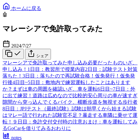
ホームに戻る
🤖
マレーシアで免許取ってみた
2024/7/27
シェア
マレーシアで免許取ってみた
申し込み
必要だったもの
いざ、
申し込み！
1日目：教習所で授業
内容
2日目：試験
テスト対策
落ちた！
3日目：落ちたので再試験
合格！仮免発行！
仮免発
行後
4日目~5日目：敷地内で練習
運転したことはあります
か？
まずは車の周囲を確認
いざ、車を運転
6日目~7日目：外
に出て練習！
道路は広めなので比較的安心
周りの車が速すぎ
隙間から突っ込んでくるバイク、横断歩道を無視する歩行者
8日目：JPJテスト（最終試験）
試験は朝早くから始まる
試験
はマレー語で行われた
試験官不足？
暴走する車
隣に乗せて運
転！
９日目：免許交付
交付時の注意
おまけ：車を運転してみ
る
GoCarを借りてみる
おわりに
notes