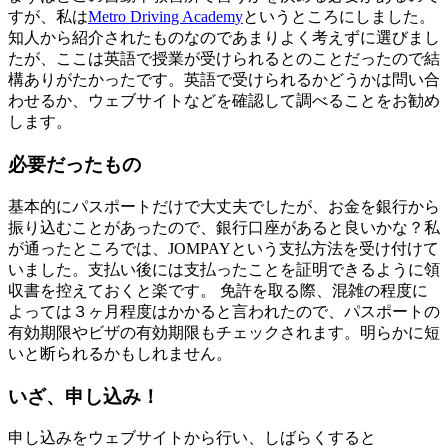
すが、私は
Metro Driving Academy
というところにしました。
知人から紹介されたものなのであまりよく考えずに選びまし
たが、ここは英語で授業が受けられるとのことだったので結
構ありがたかったです。英語で受けられるかどうかは問い合
わせるか、ウェブサイトなどを確認して調べることをお勧め
します。
必要だったもの
基本的にパスポートだけで大丈夫でしたが、お金を銀行から
振り込むことがあったので、銀行口座があると良いかな？私
が通ったところでは、JOMPAYという支払方法を受け付けて
いました。支払い後には支払ったことを証明できるように領
収書を控えておくと楽です。 免許を取る際、混雑の程度に
よっては３ヶ月程度はかかると言われたので、パスポートの
有効期限やビザの有効期限もチェックされます。明らかに短
いと断られるかもしれません。
いざ、申し込み！
申し込みをウェブサイトから行い、しばらくすると