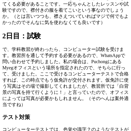
てくる必要があることです。一応ちゃんとしたレッスンや試
験ですので、襟付きの服を着てこいという事なのでしょう
か。（とは言いつつも、襟さえついていればマジで何でもよ
かったのでそんなに気を使わなくても良いです）
2日目：試験
で、学科教習が終わったら、コンピューター試験を受けま
す。教習所を通して予約する必要があるので、WhatsAppで
問い合わせて予約しました。私の場合は、Puchongにある
Myegオフィスという場所を指定されたので、そちらに行っ
て、受けました。ここで受けるコンピューターテストで合格
すれば、この時点でもう仮免許が交付されます。仮免許に使
う写真はその場で撮影してくれましたが、教習所では「白背
景の写真を持て行くように！」と言っていたので、オフィス
によっては写真が必要かもしれません。（そのへんは案外適
当ですね）
テスト対策
コンピューターテストでは、色覚や識字？のようなテストが