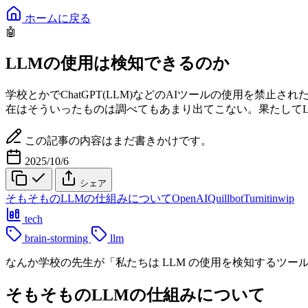
ホームに戻る
🤖
LLMの使用は検知できるのか
学校とかでChatGPT(LLM)などのAIツールの使用を禁
在はそういったものは調べてもあまり出てこない。果たして
この記事の内容はまだ書きかけです。
2025/10/6
シェア
そもそものLLMの仕組みについて
OpenAI
Quillbot
Turnitin
wip
tech
brain-storming
llm
なんか学校の先生が「私たちは LLM の使用を検知するツ
そもそものLLMの仕組みについて