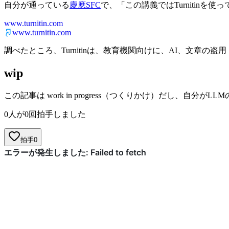
自分が通っている
慶應SFC
で、「この講義ではTurnitin
www.turnitin.com
www.turnitin.com
調べたところ、Turnitinは、教育機関向けに、AI、文章
wip
この記事は work in progress（つくりかけ）だし
0人が0回拍手しました
拍手
0