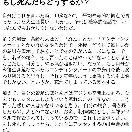
もし死んだらどうするか？
自分はこれを書いた時、19歳なので、平均寿命的な観点で言
ったらまだ人生は長い。 しかし、それは確率的な話で、い
つ死んでもおかしくはないわけだ。
多くの場合、高齢な人ほど、「終活」とか、「エンディング
ノート」とかいうのをやるわけで、死後、どうして欲しいか
の意思を表示しておくことでその先がスムーズになる。で
も、若者の場合、そう言ったことはやっていないことがほと
んどだし、自分も、やる気が起きない。だって、もし自分が
今後生き延びていたらエンディングノートの中身は今後も変
わり続けると思うし、それを毎年のように更新するのも面倒
でしかない。というか、忘れてしまっている気がする。
加えて、自分の資産のほとんどはデジタル空間上にある。な
んでもデジタルにしようという流れのこの世界なので、こう
言った感じの人はかなりいると思う。 自分の場合、書き残
したもの、人とのつながり、お金、制作物なども、全部デジ
タルで保管されてしまっているので、これまた面倒くさい。
もし死んでしまったら、これらにアクセスするのは至難の業
だ。