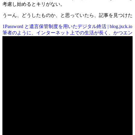
考慮し始めるとキリがない。
うーん、どうしたものか、と思っていたら、記事を見つけた
1Password と遺言保管制度を用いたデジタル終活 | blog.jxck.io
筆者のように、インターネット上での生活が長く、かつエン
は、一般の人には伝わりにくいデジタルの遺品が多く存在す
れらをどのように遺族に処分してもらうかは、なかなか難し
終活」をどうするかを、長...