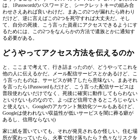
は、1Passwordのパスワードと、シークレットキーの組み合
わせさえあれば良いわけだ。まあこの2つが漏れたら終わり
だけど、逆に言えばこの2つを死守すれば大丈夫だ。そし
て、自分の死後、こう言った資産にアクセスできるようにす
るためには、この2つをなんらかの方法で遺族とかに通知す
る必要がある。
どうやってアクセス方法を伝えるのか
と、ここまで考えて、行き詰まったのが、どうやってこれを
他の人に伝えるかだ。メール配信サービスとかあるけど、こ
う言ったものは、サービスが終了したら意味ない。まあそれ
を言ったら1Passwordもだけど、こう言った配信サービスは
普段使わないだけでなく、死後に確実に動作してもらわない
といけないものなので、よっぽど信用できるところじゃない
と使えない。Googleのアカウント無効化ツールもあるけど、
Googleは使われない/収益性が低いサービスを闇に葬る癖が
あるし、信用ならない()
家に紙を置いていても、それが発見されるか怪しい。住む場
所が変わっていたら、火事で焼け落ちたら？色々なリスクを