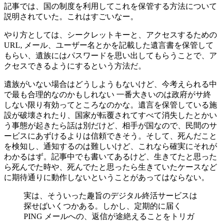
記事では、国の制度を利用してこれを保管する方法について
説明されていた。これはすごいなー。
やり方としては、シークレットキーと、アクセスするための
URL, メール、ユーザー名とかを記載した遺言書を保管して
もらい、遺族にはパスワードを思い出してもらうことで、ア
クセスできるようにするという方法だ。
遺族がいない場合はどうしようもないけど、今考えられる中
で最も合理的なのかもしれない 一番大きいのは政府がサ終
しない限り有効ってところなのかな。遺言を保管している施
設が破壊されたり、国家が転覆されてすべて消失したとかい
う事態が起きたら話は別だけど、相手が国なので、民間のサ
ービスにあずけるよりは信頼できそう。そして、死んだこと
を検知し、通知するのは難しいけど、これなら確実にそれが
わかるはず。記事中でも書いてあるけど、生きてたと思った
ら死んでた時や、死んでたと思ったら生きていたケースなど
に期待通りに動作しないということがあってはならない。
実は、そういった趣旨のデジタル終活サービスは
探せばいくつかある。しかし、定期的に届く
PING メールへの、返信が途絶えることをトリガ