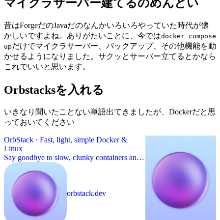
マイクラサーバー建てるのめんどい
昔はForgeだのJavaだのなんかいろいろやっていた時代が懐
かしいですよね。ありがたいことに、今では
docker compose
だけでマイクラサーバー、バックアップ、その他機能を動
up
かせるようになりました。サクッとサーバー立てるとかなら
これでいいと思います。
Orbstacksを入れる
いきなり聞いたことない単語出てきましたが、Dockerだと思
っておいてください
OrbStack · Fast, light, simple Docker &
Linux
Say goodbye to slow, clunky containers and
VMs. The fast, light, and easy way to run
containers and Linux. Develop at lightspeed
with our Docker Desktop alternative.
orbstack.dev