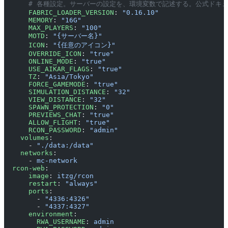
      # 各種設定。サーバーの設定を、環境変数で記述する。公式ドキ
      FABRIC_LOADER_VERSION
: 
"0.16.10"
      MEMORY
: 
"16G"
      MAX_PLAYERS
: 
"100"
      MOTD
: 
"{サーバー名}"
      ICON
: 
"{任意のアイコン}"
      OVERRIDE_ICON
: 
"true"
      ONLINE_MODE
: 
"true"
      USE_AIKAR_FLAGS
: 
"true"
      TZ
: 
"Asia/Tokyo"
      FORCE_GAMEMODE
: 
"true"
      SIMULATION_DISTANCE
: 
"32"
      VIEW_DISTANCE
: 
"32"
      SPAWN_PROTECTION
: 
"0"
      PREVIEWS_CHAT
: 
"true"
      ALLOW_FLIGHT
: 
"true"
      RCON_PASSWORD
: 
"admin"
    volumes
:
      - 
"./data:/data"
    networks
:
      - 
mc-network
  rcon-web
:
      image
: 
itzg/rcon
      restart
: 
"always"
      ports
:
        - 
"4336:4326"
        - 
"4337:4327"
      environment
:
        RWA_USERNAME
: 
admin