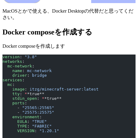
MacOSとかで使える、Docker Desktopの代替だと思ってくだ
さい。
Docker composeを作成する
Docker composeを作成します
version
: 
"3.8"
networks
:
  mc-network
:
    name
: 
mc-network
    driver
: 
bridge
services
:
  mc
:
    image
: 
itzg/minecraft-server:latest
    tty
: 
*
*true**
    stdin_open
: 
*
*true**
    ports
:
      - 
"25565:25565"
      - 
"25575:25575"
    environment
:
      EULA
: 
"TRUE"
      TYPE
: 
"FABRIC"
      VERSION
: 
"1.20.1"