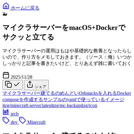
ホームに戻る
🐳
マイクラサーバーをmacOS+Dockerで
サクッと立てる
マイクラサーバーの運用はもはや基礎的な教養となったらし
いので、作り方をメモしておきます。（ソース：俺）いつか
しっかりと記事を書きたいけど、とりあえず雑に書いておく
2025/11/28
シェア
マイクラサーバー建てるのめんどい
Orbstacksを入れる
Docker
composeを作成する
サンプルのyamlで使っているイメージ
itzg/minecraft-server:latest
itzg/mc-backup
itzg/rcon
tech
dev
Minecraft