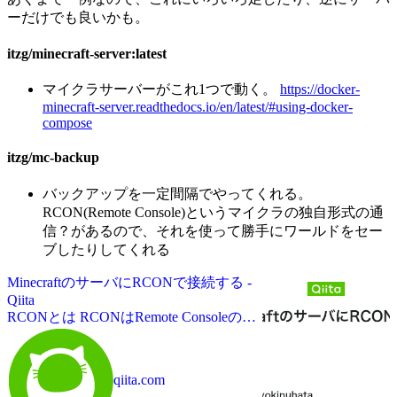
ーだけでも良いかも。
itzg/minecraft-server:latest
マイクラサーバーがこれ1つで動く。
https://docker-
minecraft-server.readthedocs.io/en/latest/#using-docker-
compose
itzg/mc-backup
バックアップを一定間隔でやってくれる。
RCON(Remote Console)というマイクラの独自形式の通
信？があるので、それを使って勝手にワールドをセー
ブしたりしてくれる
MinecraftのサーバにRCONで接続する -
Qiita
RCONとは RCONはRemote Consoleの略
称 ゲームサーバをリモートで管理する
ための機能全般を指す用語 Minecraft以
外でも、ARK: Survival Evolvedや
qiita.com
Battlefield、Call of Duty、Rust等、ユーザ