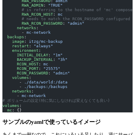
        RWA_PASSWORD
: 
admin
        RWA_ADMIN
: 
"TRUE"
        # is referring to the hostname of 'mc' compose 
        RWA_RCON_HOST
: 
mc
        # needs to match the RCON_PASSWORD configured f
        RWA_RCON_PASSWORD
: 
"admin"
      networks
:
        - 
mc-network
  backups
:
    image
: 
itzg/mc-backup
    restart
: 
"always"
    environment
:
      INITIAL_DELAY
: 
"1m"
      BACKUP_INTERVAL
: 
"3h"
      RCON_HOST
: 
mc
      RCON_PORT
: 
"25575"
      RCON_PASSWORD
: 
"admin"
    volumes
:
       - 
./data/world:/data
       - 
./backups:/backups
    networks
:
      - 
mc-network
# ボリュームの設定(特に気にしなければ変えなくても良い)
volumes
:
  mc
: {}
サンプルのyamlで使っているイメージ
あくまで一例なので、これにいろいろ足したり、逆にサーバ