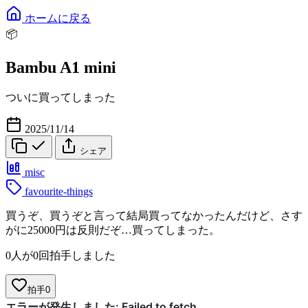
ホームに戻る
📦
Bambu A1 mini
ついに買ってしまった
2025/11/14
シェア
misc
favourite-things
買うぞ、買うぞと言って結局買ってなかったんだけど、さす
がに25000円は反則だぞ…買ってしまった。
0人が0回拍手しました
拍手
0