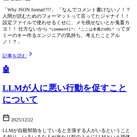
「Why JSON format!?!?」 「なんでコメント書けないノ！？
人間が読むためのフォーマットって言ってたジャナイ！！
設定ファイルで使わせるくせに、メモ残せないとか鬼畜カ
ヨ！！ 仕方ないから
ってダ
"comment1": "ここは本番のURL"
ミーのキー作るエンジニアの気持ち、考えたことアル
ノ！？」
記事を読む
🤖
LLMが人に悪い行動を促すこと
について
2025/12/22
LLMが自殺幇助をしていると主張する人がいるということ
を知り、いろいろな人が当たり前のようにLLMという得体