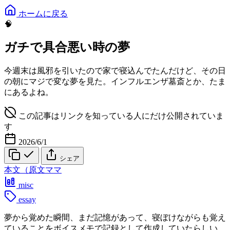
ホームに戻る
🧠
ガチで具合悪い時の夢
今週末は風邪を引いたので家で寝込んでたんだけど、その日
の朝にマジで変な夢を見た。インフルエンザ墓斎とか、たま
にあるよね。
この記事はリンクを知っている人にだけ公開されていま
す
2026/6/1
シェア
本文（原文ママ
misc
essay
夢から覚めた瞬間、まだ記憶があって、寝ぼけながらも覚え
ていることをボイスメモで記録として作成していたらしい。