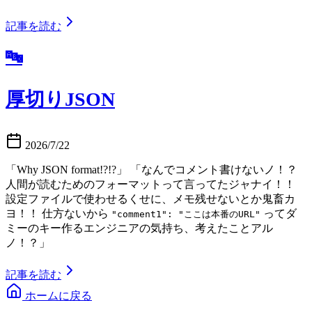
記事を読む
🔤
厚切りJSON
2026/7/22
「Why JSON format!?!?」 「なんでコメント書けないノ！？
人間が読むためのフォーマットって言ってたジャナイ！！
設定ファイルで使わせるくせに、メモ残せないとか鬼畜カ
ヨ！！ 仕方ないから
ってダ
"comment1": "ここは本番のURL"
ミーのキー作るエンジニアの気持ち、考えたことアル
ノ！？」
記事を読む
ホームに戻る