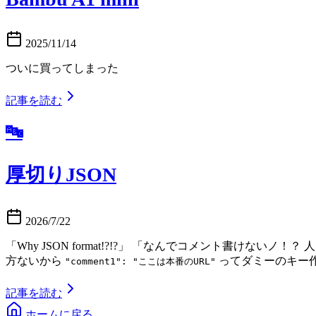
2025/11/14
ついに買ってしまった
記事を読む
🔤
厚切りJSON
2026/7/22
「Why JSON format!?!?」 「なんでコメント書
方ないから
ってダミーのキー
"comment1": "ここは本番のURL"
記事を読む
ホームに戻る