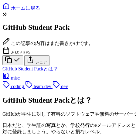
ホームに戻る
⚒️
GitHub Student Pack
この記事の内容はまだ書きかけです。
2025/10/5
シェア
GitHub Student Packとは？
misc
coding
team-dev
dev
GitHub Student Packとは？
GitHubが学生に対して有料のソフトウェアや無料のサーバーク
日本だと、学生証の写真とか、学校発行のeメールアドレスと
対に登録しましょう。やらないと損なレベル。