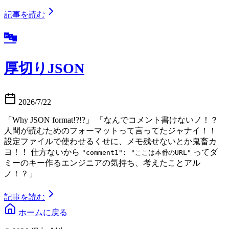
記事を読む
🔤
厚切りJSON
2026/7/22
「Why JSON format!?!?」 「なんでコメント書けないノ！？
人間が読むためのフォーマットって言ってたジャナイ！！
設定ファイルで使わせるくせに、メモ残せないとか鬼畜カ
ヨ！！ 仕方ないから
ってダ
"comment1": "ここは本番のURL"
ミーのキー作るエンジニアの気持ち、考えたことアル
ノ！？」
記事を読む
ホームに戻る