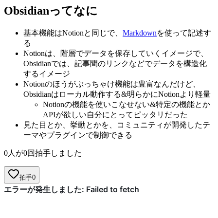
Obsidianってなに
基本機能はNotionと同じで、
Markdown
を使って記述す
る
Notionは、階層でデータを保存していくイメージで、
Obsidianでは、記事間のリンクなどでデータを構造化
するイメージ
Notionのほうがぶっちゃけ機能は豊富なんだけど、
Obsidianはローカル動作する&明らかにNotionより軽量
Notionの機能を使いこなせない&特定の機能とか
APIが欲しい自分にとってピッタリだった
見た目とか、挙動とかを、コミュニティが開発したテ
ーマやプラグインで制御できる
0人が0回拍手しました
拍手
0